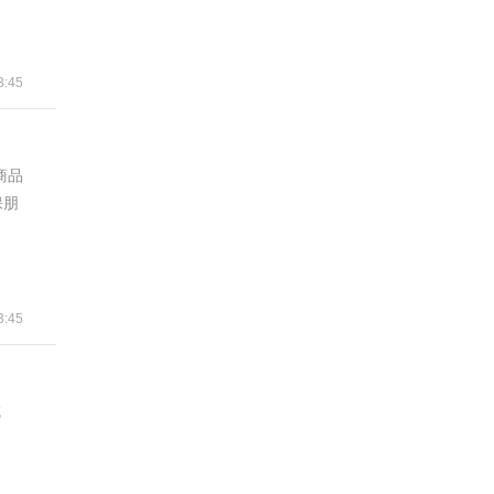
:45
商品
保朋
:45
吃