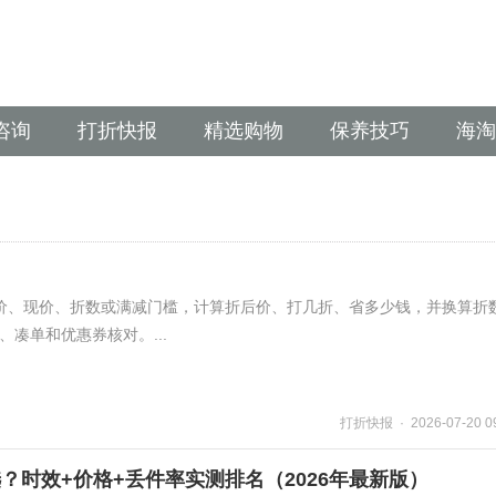
咨询
打折快报
精选购物
保养技巧
海淘
价、现价、折数或满减门槛，计算折后价、打几折、省多少钱，并换算折
价、凑单和优惠券核对。...
打折快报 · 2026-07-20 09
？时效+价格+丢件率实测排名（2026年最新版）