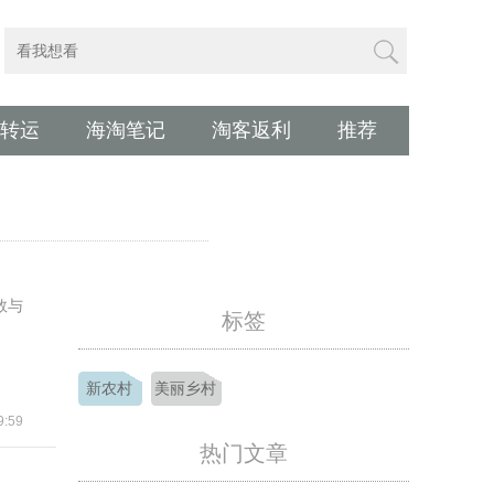
转运
海淘笔记
淘客返利
推荐
数与
标签
新农村
美丽乡村
:59
热门文章