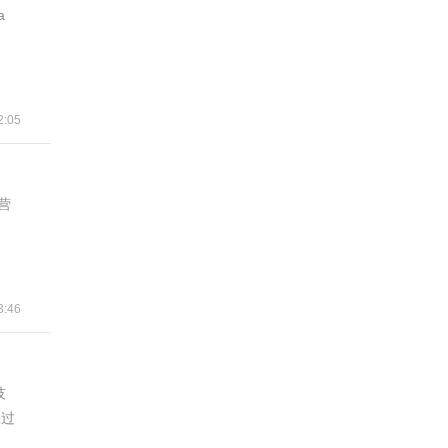
a
:05
营
:46
技
踩过