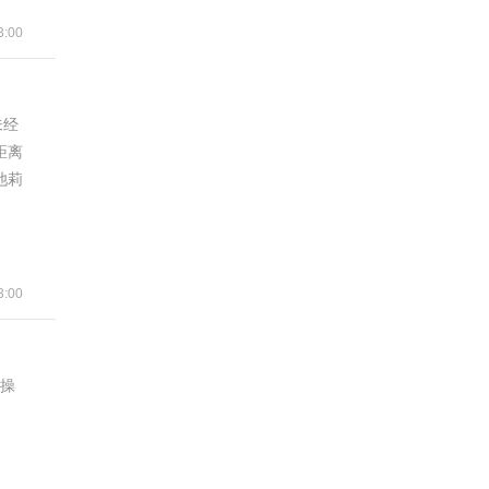
:00
未经
距离
池莉
:00
同操