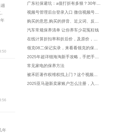
广东社保避坑：a值打折有多狠？30年缴费，退休30年竟少领近28万
来越
视频号管理后台登录入口 微信视频号助手官方运营平台地址
点。
6年
购买的意思,购买的拼音、近义词、反义词、造句
汽车常规保养清单 让你养车少花冤枉钱
在线计算折扣率和折后价，及原价，支持中文折扣如八折、九折等
领克08二保记实录，来看看领克的保养贵吗？
:50
2025年超详细海淘新手攻略，手把手教你如何海淘
常见家电的保养方法
被禾匠著作权维权找上门？这个视频帮你抓准反驳核心！
2025亚马逊新卖家账户怎么注册，入驻流程步骤解析
:56
几年