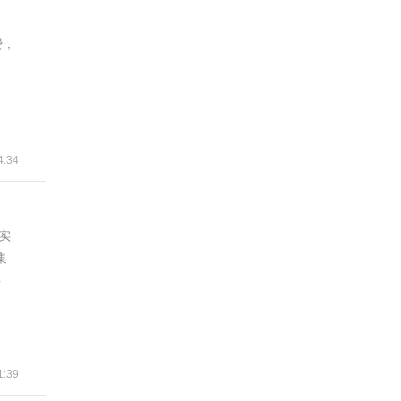
费，
:34
实
集
字
1:39