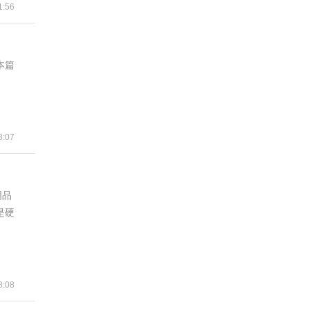
1:56
本篇
:07
明品
是硬
:08