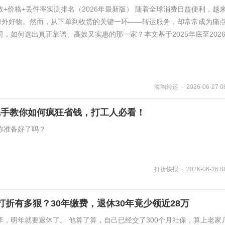
+价格+丢件率实测排名（2026年最新版） 随着全球消费日益便利，越
买海外好物。然而，从下单到收货的关键一环——转运服务，却常常成为痛
，如何选出真正靠谱、高效又实惠的那一家？本文基于2025年底至202
海淘转运 · 2026-06-27 08
把手教你如何疯狂省钱，打工人必看！
你准备好了吗？
打折快报 · 2026-06-26 08
打折有多狠？30年缴费，退休30年竟少领近28万
，明年就要退休了。 他算了算，自己已经交了300个月社保，算上老家