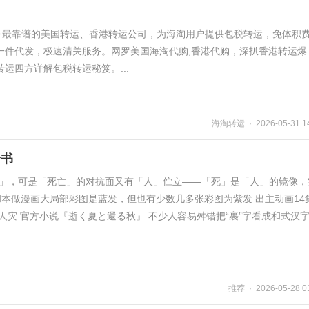
服务最靠谱的美国转运、香港转运公司，为海淘用户提供包税转运，免体积
一件代发，极速清关服务。网罗美国海淘代购,香港代购，深扒香港转运爆
运四方详解包税转运秘笈。...
海淘转运 · 2026-05-31 14
全书
亡」，可是「死亡」的对抗面又有「人」伫立——「死」是「人」的镜像，
和本做漫画大局部彩图是蓝发，但也有少数几多张彩图为紫发 出主动画14
人灾 官方小说『逝く夏と還る秋』 不少人容易舛错把“裹”字看成和式汉
推荐 · 2026-05-28 0