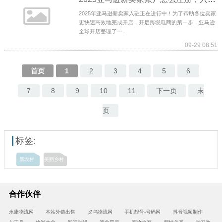
2025年亚马逊新卖家入驻正在进行中！为了帮助各位卖家
更快速高效地完成开店，开启跨境电商的第一步，亚马逊
全球开店整理了一...
09-29 08:51
首页
1
2
3
4
5
6
7
8
9
10
11
下一页
末
页
标签:
新农村
美丽乡村
合作伙伴
永康物流网
本站外链出售
义乌物流网
手机靓号-号码网
抖音视频制作