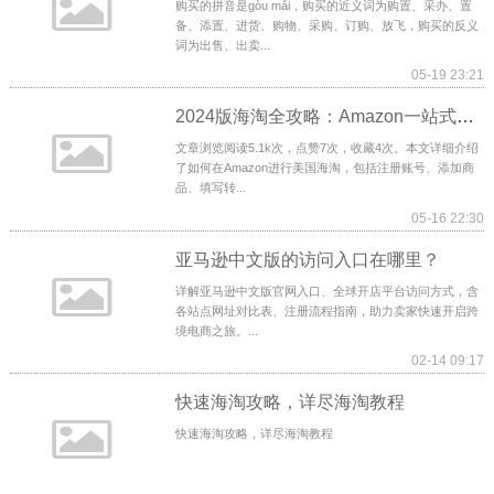
购买的拼音是gòu mǎi，购买的近义词为购置、采办、置
备、添置、进货、购物、采购、订购、放飞，购买的反义
词为出售、出卖...
05-19 23:21
2024版海淘全攻略：Amazon一站式成功购物教程，中国买家必看！一次性教你成功下单！
文章浏览阅读5.1k次，点赞7次，收藏4次。本文详细介绍
了如何在Amazon进行美国海淘，包括注册账号、添加商
品、填写转...
05-16 22:30
亚马逊中文版的访问入口在哪里？
详解亚马逊中文版官网入口、全球开店平台访问方式，含
各站点网址对比表、注册流程指南，助力卖家快速开启跨
境电商之旅。...
02-14 09:17
快速海淘攻略，详尽海淘教程
快速海淘攻略，详尽海淘教程