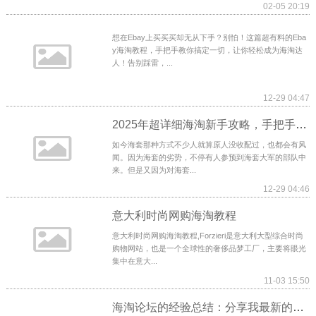
02-05 20:19
想在Ebay上买买买却无从下手？别怕！这篇超有料的Eba
y海淘教程，手把手教你搞定一切，让你轻松成为海淘达
人！告别踩雷，...
12-29 04:47
2025年超详细海淘新手攻略，手把手教你如何海淘
如今海套那种方式不少人就算原人没收配过，也都会有风
闻。因为海套的劣势，不停有人参预到海套大军的部队中
来。但是又因为对海套...
12-29 04:46
意大利时尚网购海淘教程
意大利时尚网购海淘教程,Forzieri是意大利大型综合时尚
购物网站，也是一个全球性的奢侈品梦工厂，主要将眼光
集中在意大...
11-03 15:50
海淘论坛的经验总结：分享我最新的海淘教程