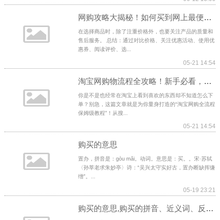
网购攻略大揭秘！如何买到网上最便宜又质量好的商品？
在选择商品时，除了注重价格外，也要关注产品的质量和
售后服务。 总结：通过对比价格、关注优惠活动、使用优
惠券、阅读评价、选...
05-21 14:54
淘宝网购物流程全攻略！新手必看，不踩坑的买买买指南！
你是不是也经常在淘宝上看到喜欢的东西却不知道怎么下
单？别急，这篇文章就是为你量身打造的“淘宝网购全流程
保姆级教程”！从搜...
05-21 14:54
购买的意思
置办，拼音是：gòu mǎi。动词。意思是：买。。宋·苏轼
〈孙莘老求朱妙亭〉诗：“吴兴太守实好古，置办断缺挥缣
缯”。...
05-19 23:21
购买的意思,购买的拼音、近义词、反义词、造句