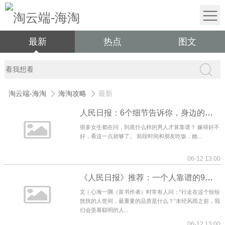
最新
热点
图文
淘云端-海淘
海淘攻略
最新
人民日报：6个细节告诉你，身边的人谁最靠谱
很多女生都在问，到底什么样的男人才算靠谱？ 嫁得好不
好，看这一点就够了。 前段时间和朋友吃饭，她...
06-12 13:00
《人民日报》推荐：一个人靠谱的9个表现，建议永久收藏
文｜心海一隅（富书作者）时常有人问：“行走在这个纷纷
扰扰的人世间，最重要的品质是什么？”未经风雨之前，我
们会羡慕聪明的人...
06-12 13:00