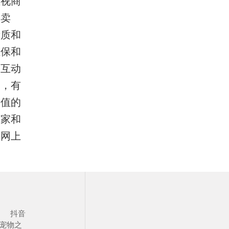
重视商
的卖
量质和
担保和
的互动
动，有
价值的
商家和
在网上
抖音
宠物之