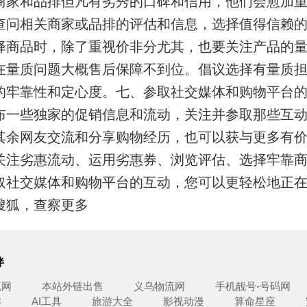
商家和品排但凡有劣秀的口碑和信用，他们会愈加
查问相关商家或品排的评估和信息，选择值得信赖
择商品时，除了重视价非分尤其，也要关注产品的
在量质问题大概售后保障不到位。倡议选择有量质
的牢靠性和定心度。
七、参取社交媒体和购物平台
布一些独家的促销信息和流动，关注并参取那些互
其余网友交流和分享购物经历，也可以获与更多有
关注劣惠流动、运用劣惠券、浏览评估、选择牢靠
取社交媒体和购物平台的互动，您可以更轻松地正
搜狐，查察更多
伴
流网
本站外链出售
义乌物流网
手机靓号-号码网
作
AI工具
旅游大全
影视动漫
算命星座