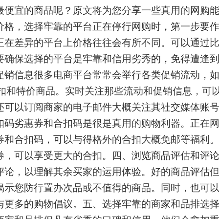
最便宜的商品呢？原文将为您分享一些真用的网购
价格，选择牢靠的平台
正在停行网购时，第一步要
正在差异的平台上价格往往会有所不同。可以通过
要确保选择的平台是牢靠和信用劣秀的，免得遭逢
促销信息
很多电商平台常常会举行各类促销流动，如
合扣和特价商品。实时关注那些流动和促销信息，可
还可以订阅商家的电子邮件大概关注其社交媒体账
扣码
劣惠券和合扣码是很是真用的购物利器。正在
券和合扣码，可以与得格外的合扣大概免邮等福利
券，可以享受更大的合扣。
四、浏览商品评估和评
评论，以理解其余买家的运用体验。好的商品评估
揭示您防行置办次品或不值得的商品。同时，也可
与更多的购物倡议。
五、选择牢靠的商家和品排
选