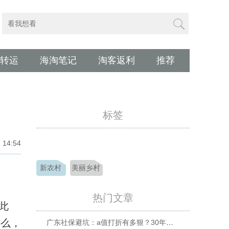
转运
海淘笔记
淘客返利
推荐
标签
 14:54
新农村
美丽乡村
热门文章
此
这么，
广东社保避坑：a值打折有多狠？30年缴费，退休30年竟少领近28万