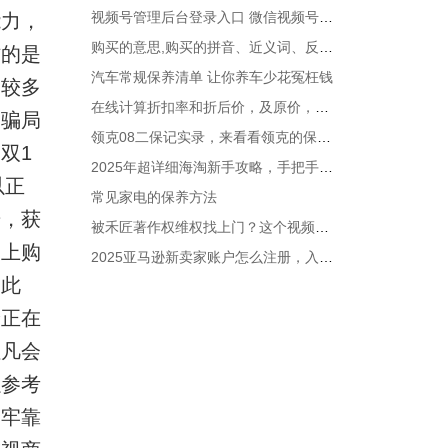
视频号管理后台登录入口 微信视频号助手官方运营平台地址
能力，
购买的意思,购买的拼音、近义词、反义词、造句
作的是
汽车常规保养清单 让你养车少花冤枉钱
比较多
在线计算折扣率和折后价，及原价，支持中文折扣如八折、九折等
到骗局
领克08二保记实录，来看看领克的保养贵吗？
双1
2025年超详细海淘新手攻略，手把手教你如何海淘
以正
常见家电的保养方法
号，获
被禾匠著作权维权找上门？这个视频帮你抓准反驳核心！
网上购
2025亚马逊新卖家账户怎么注册，入驻流程步骤解析
。此
论
正在
但凡会
以参考
择牢靠