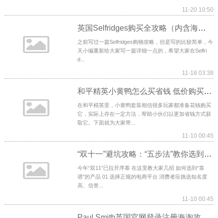
11-20 10:50
英国Selfridges购买全攻略（内含海淘教程及畅销单品）
之前写过一篇Selfridges购物攻略，但是写的比较简单，今
天小编重新给大家写一篇详细一点的，希望大家在Selfri
d...
11-18 03:38
和平精英小黄鸭怎么买省钱 低价购买技巧方法攻略
在和平精英里，小黄鸭套装相信很多玩家都准备花钱购买
它，实际上存在一定方法，帮助小伙们以更加省钱方式获
取它。下面就为大家带...
11-10 00:45
“双十一”避坑攻略：“五步法”教你选到“靠谱”产品
今年“双11”已拉开序幕 在这里教大家几招 如何选到“靠
谱”的产品 01 选择正规的电商平台 消费者应挑选知名度
高、信誉...
11-10 00:45
Paul Smith英国官网登录注册海淘攻略下单教程