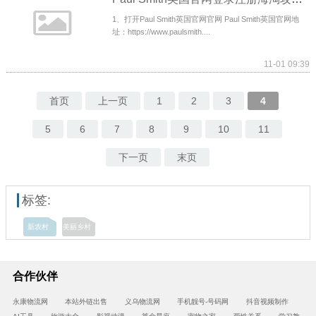
1、打开Paul Smith英国官网官网 Paul Smith英国官网地
址：https://www.paulsmith....
11-01 09:39
首页
上一页
1
2
3
4
5
6
7
8
9
10
11
下一页
末页
标签:
新农村
美丽乡村
合作伙伴
永康物流网
本站外链出售
义乌物流网
手机靓号-号码网
抖音视频制作