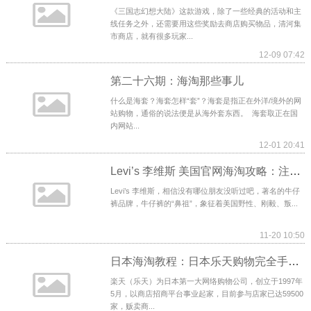
《三国志幻想大陆》这款游戏，除了一些经典的活动和主
线任务之外，还需要用这些奖励去商店购买物品，清河集
市商店，就有很多玩家...
12-09 07:42
第二十六期：海淘那些事儿
什么是海套？海套怎样“套”？海套是指正在外洋/境外的网
站购物，通俗的说法便是从海外套东西。 海套取正在国
内网站...
12-01 20:41
Levi’s 李维斯 美国官网海淘攻略：注册及购买教程+尺码换算
Levi’s 李维斯，相信没有哪位朋友没听过吧，著名的牛仔
裤品牌，牛仔裤的“鼻祖”，象征着美国野性、刚毅、叛...
11-20 10:50
日本海淘教程：日本乐天购物完全手册 从零开始~
楽天（乐天）为日本第一大网络购物公司，创立于1997年
5月，以商店招商平台事业起家，目前参与店家已达59500
家，贩卖商...