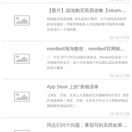
【图片】战地购买简易攻略【steam吧】
战地购买简易攻略..首先是发行顺序，出于战地系列的奇
妙命名规则，可能导致很多人对战地的发行顺序有误解，
这里进行一个理的整...
01-14 17:42
montbell海淘教程，montbell官网购买？
一、引言 对于户外运动爱好者来说，Montbell无疑是一个
耳熟能详的名字。这个日本顶级户外品牌以高品质和独特
的设计赢得...
01-14 17:40
‎App Store 上的“美物清单
【淘宝、天猫、京东上大多数的宝贝都能帮你打折】 漂亮
的省钱神器！淘宝、天猫、京东各大平台上大多数的商品
都能帮您省钱买到！...
12-26 21:28
同志们问个问题，番茄写的东西如果影视化，版权在谁手里？【番茄小说吧】