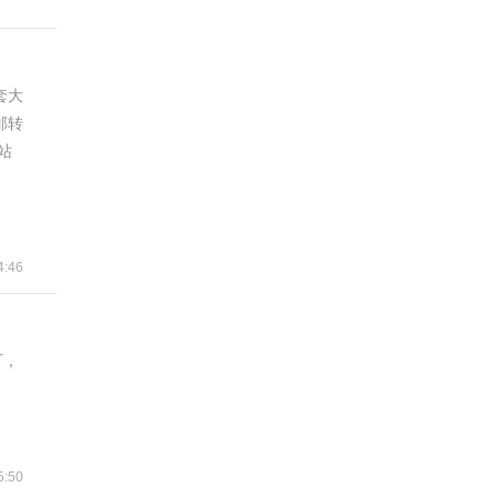
套大
邮转
站
:46
厂，
:50