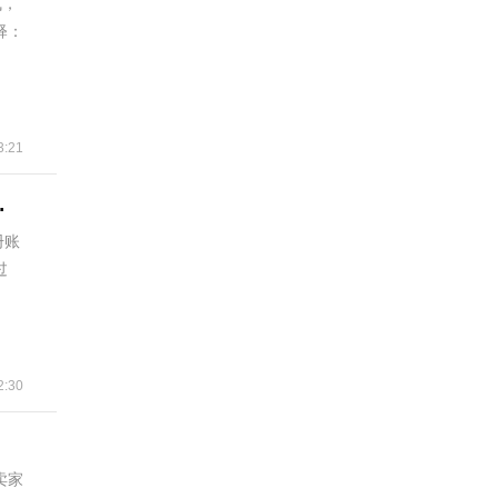
飞，
释：
:21
必看！一次性教你成功下单！
册账
过
:30
卖家