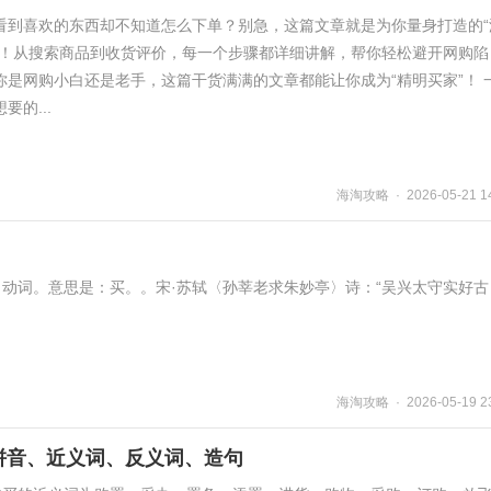
看到喜欢的东西却不知道怎么下单？别急，这篇文章就是为你量身打造的“
”！从搜索商品到收货评价，每一个步骤都详细讲解，帮你轻松避开网购陷
是网购小白还是老手，这篇干货满满的文章都能让你成为“精明买家”！ 
的...
海淘攻略 · 2026-05-21 14
ǎi。动词。意思是：买。。宋·苏轼〈孙莘老求朱妙亭〉诗：“吴兴太守实好古
海淘攻略 · 2026-05-19 23
拼音、近义词、反义词、造句