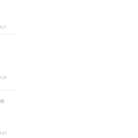
:17
:19
轻松
:47