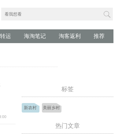
转运
海淘笔记
淘客返利
推荐
吃
标签
新农村
美丽乡村
:00
热门文章