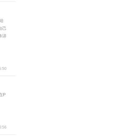
始
自己
单详
:50
在P
:56