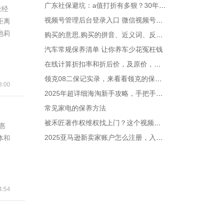
广东社保避坑：a值打折有多狠？30年缴费，退休30年竟少领近28万
未经
视频号管理后台登录入口 微信视频号助手官方运营平台地址
距离
池莉
购买的意思,购买的拼音、近义词、反义词、造句
汽车常规保养清单 让你养车少花冤枉钱
在线计算折扣率和折后价，及原价，支持中文折扣如八折、九折等
领克08二保记实录，来看看领克的保养贵吗？
:00
2025年超详细海淘新手攻略，手把手教你如何海淘
常见家电的保养方法
被禾匠著作权维权找上门？这个视频帮你抓准反驳核心！
惠
2025亚马逊新卖家账户怎么注册，入驻流程步骤解析
体和
:54