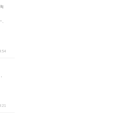
淘
一、
:54
，
:21