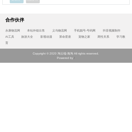
合作伙伴
永康物流网
本站外链出售
义乌物流网
手机靓号-号码网
抖音视频制作
AI工具
旅游大全
影视动漫
算命星座
宠物之家
两性关系
学习教
育
Copyright © 2020 淘云端-海淘 All rights reserved.
Powered by
/