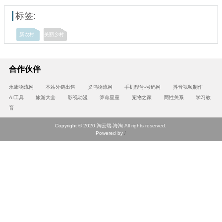
标签:
新农村
美丽乡村
合作伙伴
永康物流网
本站外链出售
义乌物流网
手机靓号-号码网
抖音视频制作
AI工具
旅游大全
影视动漫
算命星座
宠物之家
两性关系
学习教
育
Copyright © 2020 淘云端-海淘 All rights reserved.
Powered by
/