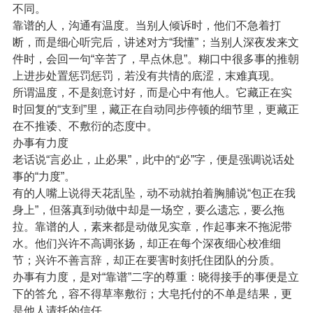
不同。
靠谱的人，沟通有温度。当别人倾诉时，他们不急着打
断，而是细心听完后，讲述对方“我懂”；当别人深夜发来文
件时，会回一句“辛苦了，早点休息”。糊口中很多事的推朝
上进步处置惩罚惩罚，若没有共情的底涩，末难真现。
所谓温度，不是刻意讨好，而是心中有他人。它藏正在实
时回复的“支到”里，藏正在自动同步停顿的细节里，更藏正
在不推诿、不敷衍的态度中。
办事有力度
老话说“言必止，止必果”，此中的“必”字，便是强调说话处
事的“力度”。
有的人嘴上说得天花乱坠，动不动就拍着胸脯说“包正在我
身上”，但落真到动做中却是一场空，要么遗忘，要么拖
拉。靠谱的人，素来都是动做见实章，作起事来不拖泥带
水。他们兴许不高调张扬，却正在每个深夜细心校准细
节；兴许不善言辞，却正在要害时刻托住团队的分质。
办事有力度，是对“靠谱”二字的尊重：晓得接手的事便是立
下的答允，容不得草率敷衍；大皂托付的不单是结果，更
是他人请托的信任。