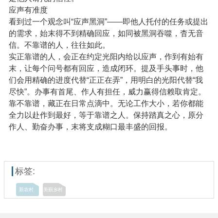
应声有准度
看到过一个观念叫“应声黑洞”——即他人托付的任务或提出
的需求，始末得不到精确回应，如同被黑洞吞噬，杳无音
信。不靠谱的人，往往如此。
实正靠谱的人，会正在约定光阳内给以应声，作到有始有
末，让每个问号都有回应，造成闭环。提及手头事时，他
们会用精确的进度代替“正正在弄”，用明白的光阳代替“我
尽快”。办事有首尾、作人有担任，威力赢得信赖取肯定。
靠不靠谱，藏正在日常点滴中。无论工作大小，若你都能
全力以赴作到最好，等于靠谱之人。保持踏真之心，原分
作人、勤奋办事，末将支成糊口最丰盛的回报。
标签:
新农村
美丽乡村