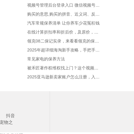
视频号管理后台登录入口 微信视频号助手官方运营平台地址
购买的意思,购买的拼音、近义词、反义词、造句
汽车常规保养清单 让你养车少花冤枉钱
在线计算折扣率和折后价，及原价，支持中文折扣如八折、九折等
领克08二保记实录，来看看领克的保养贵吗？
2025年超详细海淘新手攻略，手把手教你如何海淘
常见家电的保养方法
被禾匠著作权维权找上门？这个视频帮你抓准反驳核心！
2025亚马逊新卖家账户怎么注册，入驻流程步骤解析
抖音
宠物之