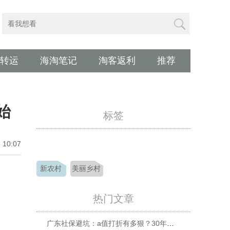
转运
海淘笔记
淘客返利
推荐
始
标签
 10:07
新农村
美丽乡村
热门文章
广东社保避坑：a值打折有多狠？30年缴费，退休30年竟少领近28万