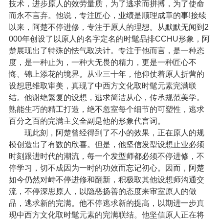
技术，进步原人的效劳量质，为了逃求而拼搏，为了使命
而永不言弃。他说，专注匠心，业绩是顺理成章的事!接续
以来，阿楚不停进修，专注于原人的理想。从默默无闻到2
000年创设了以原人的名字定名的时髦品排CCHU形象，阿
楚展现出了特殊的怯气取决计。专注于他而言，是一种态
度，是一种止为，一种大无畏的精力，更是一种匠心不
悔、锦上添花的境界。从业三十年，他仰仗着原人折营的
设想思维取审美，真现了中西方文化取时髦元素完满联
结。他谢绝繁复的设想，逃求简洁从心，传承规范美学。
熟能生巧的精工打造，绝不忽室每个细节的可塑性，逃求
百分之百的完满主义全副是他的形象代言词。
现此刻，阿楚曾经得到了不小的效果，正在原人的规
模创造出了有数的欣喜。但是，他坚信发型设想止业必须
时刻跟进时代的潮流，每一个发型师都必须不停进修，不
停学习，切不成因为一时的功效而忘记初心。因而，阿楚
如今仍然对峙不停进修和翻新，积极取其他设想师沟通交
流，不停深思原人，以隐恶扬善的态度来审室原人的做
品，逃求新的完满。他不停逃求新的提高，以期进一步真
现中西方文化取时髦元素的完满联结。他坚信原人正在将