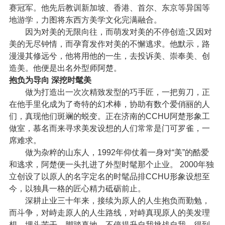
赛冠军。他先后教训新加坡、香港、首尔、东京等异国等
地游学，力图将东西方美学文化完满融合。
因为对美的无限向往，而萌发对美的不停创造;又因对
美的无尽钟情，而孕育发作对美的不懈逃求。他默示，路
漫漫其修远兮，他将用他的一生，去投诉美、崇奉美、创
造美。他便是出名外型师阿楚。
抱负为导向 深挖时髦美
做为打造出一次次精致发型的巧手匠，一把剪刀，正
在他手里化成为了奇特的幻术棒，协助有数个爱俏丽的人
们，真现他们斑斓的蜕变。正在济南的CCHU阿楚形象工
做室，慕名而来寻求美发设想的人们常常是门可罗雀，一
席难求。
做为杂粹的山东人，1992年仰仗着一身对“美”的酷爱
和逃求，阿楚便一头扎进了外型时髦那个止业。 2000年独
立创设了以原人的名字定名的时髦品排CCHU形象设想至
今，以独具一格的匠心精力砥砺前止。
深耕止业三十年来，接续为原人的人生抱负而勤勉，
而斗争，对峙走原人的人生路线，对峙真现原人的美发理
想，埋头苦干，脚踏真地，不停提升自我挑战自我，得到