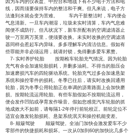
因为车内的仪表盘、中控台和地毯下有不少电子方法和电
线，因而须要保持车内的整洁和干爽。但凡来说，电子方
法逢到水就会变为苦难。
车内干脏整洁时，车内便会
气息清新。一旦车内潮湿，垃圾未实时清算，车内气息难
闻便不成防行。但凡状况下，新车所配有的空调滤清器止
驶一万至两万英里，便须要改换。未实时改换的空调滤清
器同样会惹起车内异味。多多理解车内清洁信息。假如有
些罪能并非必须运用，就请封锁，免得删多爱车累赘。
7- 实时养护
轮胎
按期检车轮胎充气情况。因为轮胎
充气有余会加速轮胎损耗，并删多油耗。不得当的胎压会
加速磨损汽车的四轮驱动系统。轮胎充气过多会加速悬架
系统和操控零件的损耗。冬季已往后，请实时改换回通用
轮胎，因为冬季公用轮胎正在单调的沥青路面上会加快磨
损。按期轮流运用轮胎。有些车胎假如不按期轮流运用，
便会发作凹陷或孕育发作噪音。假如您感觉汽车轮胎的抓
地成效大不如前，请每隔1-2年停行前轮校正。前轮定位不
适宜会激发轮胎损耗、悬架系统泯灭和操控机能变差。
8- 颠簸驾驶
颠簸驾驶。全油门加快会激发爱车不少
零部件的快捷损耗和损坏。一次从0加到60的加快比几多个