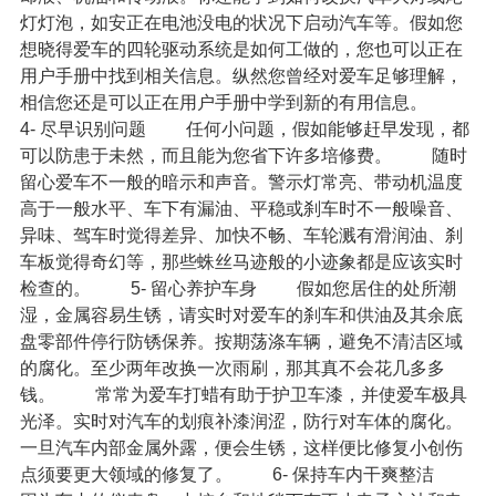
灯灯泡，如安正在电池没电的状况下启动汽车等。假如您
想晓得爱车的四轮驱动系统是如何工做的，您也可以正在
用户手册中找到相关信息。纵然您曾经对爱车足够理解，
相信您还是可以正在用户手册中学到新的有用信息。
4- 尽早识别问题
任何小问题，假如能够赶早发现，都
可以防患于未然，而且能为您省下许多培修费。
随时
留心爱车不一般的暗示和声音。警示灯常亮、带动机温度
高于一般水平、车下有漏油、平稳或刹车时不一般噪音、
异味、驾车时觉得差异、加快不畅、车轮溅有滑润油、刹
车板觉得奇幻等，那些蛛丝马迹般的小迹象都是应该实时
检查的。
5- 留心养护车身
假如您居住的处所潮
湿，金属容易生锈，请实时对爱车的刹车和供油及其余底
盘零部件停行防锈保养。按期荡涤车辆，避免不清洁区域
的腐化。至少两年改换一次雨刷，那其真不会花几多多
钱。
常常为爱车打蜡有助于护卫车漆，并使爱车极具
光泽。实时对汽车的划痕补漆润涩，防行对车体的腐化。
一旦汽车内部金属外露，便会生锈，这样便比修复小创伤
点须要更大领域的修复了。
6- 保持车内干爽整洁