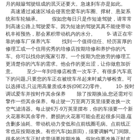
月的颠簸驾驶组成的泯灭还要大。急速刹车亦是如此。
高速通过减速区域会侵害您爱车的车圈、撑材、悬架系
统和车轮轴承。
假如您每日只是作短途驾驶，请常常
到高速公路上驾驶爱车。因为短途的驾驶其真不能使带动
机丰裕预热，那会累积带动机内的水分。
9- 请正在牢
靠的修
车厂
保养汽车
找到一个值得信任、经历富厚的
修理工或一个信用劣秀的培修店按期培修和养护你的汽
车。你可以找你的冤家引荐。一个按期为您效劳的修理工
更清楚你的汽车的需求。他会作的更出涩，让你做愈加折
意。
至少一年到培修店检查一次车子。有很多汽车底
下的问题,只要您的车正在被绞车吊起来时威力够检查。可
以选择话,只运用高量质或本拆(09E22)零件。
10- 按时
调试爱车并按时作其余保养
除了按期换油,您还需对引
擎作一些其余保养。每止驶一万至两万英里须要改换一次
空气滤清器。每止驶6万-9万英里摆布，你的车须要一个新
火花塞和其余零件。磨损的火花塞可能会惹起很多问题,蕴
含删多油耗、带动机动力变低和点前线圈毛病。点前线正
常也应按期改换。有些汽车(如原田)，须要调解气门间隙。
很多的汽车正时皮带须要按期改换。假如你要改换正时皮