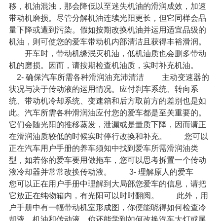
移，机油混浊，那会降低以至迷失机油的滑润成效，加速
带动机磨损。尽管分解机油连续光阳更长，但它同样会品
量下降或遭到污染。假如按期改换机油并运用适宜品级的
机油，则可使您的爱车带动机内部清洁且获得丰裕滑润。
开车时，带动机缘泯灭机油，低机油质也会删多带动
机的磨损。因而，请按期检查机油质，实时补充机油。
2- 确保汽车所需各种
滑润油
充沛清洁
主动变速器的
状况与决于传动液的运用情况。应付刹车系统、转向系
统、带动机冷却系统、变速箱和后方取前方的差别也是如
此。汽车所需各种滑润油应付您的爱车都是至关重要的。
它们会随光阳的推移蒸发，泄漏或是量质下降，因而请正
在滑润油质较低的时候实时停行改换和补充。
您可以
正在汽车用户手册的养车须知中找到爱车所需滑润油类
型，如若你的爱车要用做拖车，您可以思考拆置一个传动
液冷却器并常常改换传动液。
3- 理解原人的爱车
您可以正在用户手册中理解到大局部您爱车的信息，请把
它放正在纯物箱内，有光阳可以时时翻阅。
此外，用
户手册中有一幅带动机室形成图，你便能晓得如何检查冷
却液、机油和传动液。你还能学到如何改换汽车大灯或尾